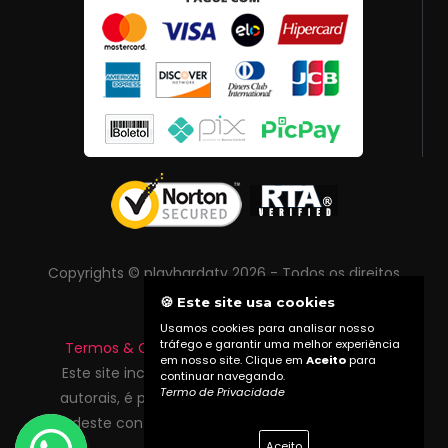
Copyrights © playhardatv 2026 - Todos os direitos
reservados
🍪 Este site usa cookies
Usamos cookies para analisar nosso
tráfego e garantir uma melhor experiência
Termos & Condições
|
Política de Privacidade
em nosso site. Clique em
Aceito
para
Este site inclui conteúdo protegido por direitos
continuar navegando.
Termo de Privacidade
autorais, é proibida reprodução total ou parcial
deste conteúdo sem autorização prévia do
Aceito
proprietário do site.