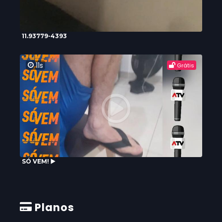
11.93779-4393
11s
Grátis
SÓ VEM! ▶️
Planos