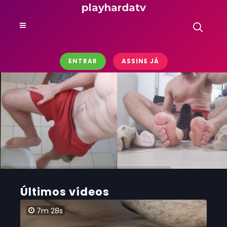
playhardatv
ENTRAR
ASSINE JÁ
Últimos vídeos
7m 28s